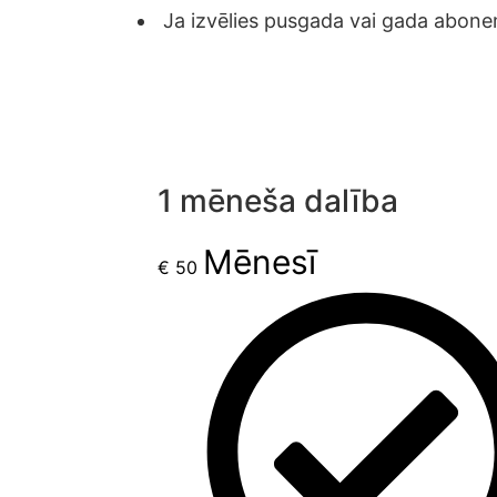
Ja izvēlies pusgada vai gada abon
1 mēneša dalība
Mēnesī
€
50