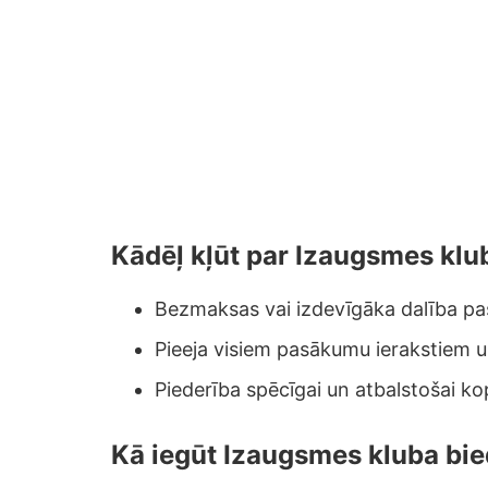
Kādēļ kļūt par Izaugsmes klu
Bezmaksas vai izdevīgāka dalība p
Pieeja visiem pasākumu ierakstiem u
Piederība spēcīgai un atbalstošai ko
Kā iegūt Izaugsmes kluba bie