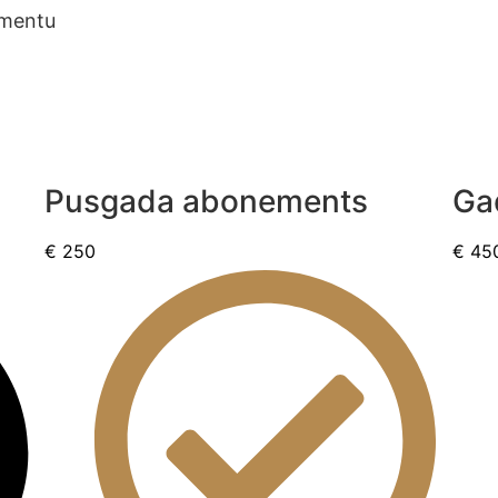
ementu
Pusgada abonements
Ga
€
250
€
45