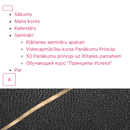
Sākums
Mans konts
Kalendārs
Semināri
Klātienes semināru apskati
Videoapmācību kurss Panākumu Principi
50 Panākumu principi uz Bībeles pamatiem
Обучающий курс “Принципы Успеха”
Par
X