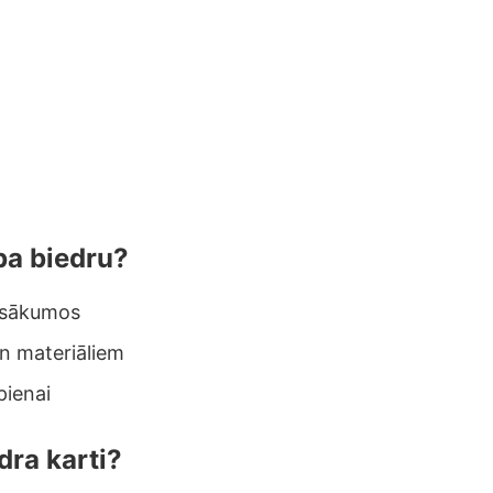
ba biedru?
asākumos
n materiāliem
pienai
dra karti?