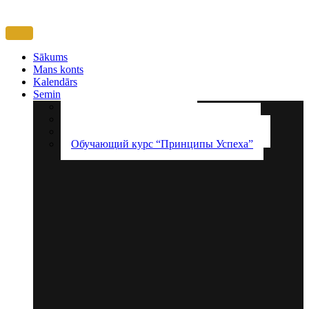
Sākums
Mans konts
Kalendārs
Semināri
Klātienes semināru apskati
Videoapmācību kurss Panākumu Principi
50 Panākumu principi uz Bībeles pamatiem
Обучающий курс “Принципы Успеха”