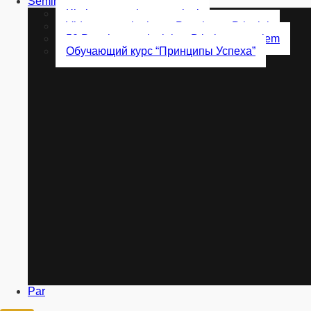
Semināri
Klātienes semināru apskati
Videoapmācību kurss Panākumu Principi
50 Panākumu principi uz Bībeles pamatiem
Обучающий курс “Принципы Успеха”
Par