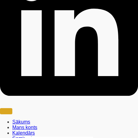
Sākums
Mans konts
Kalendārs